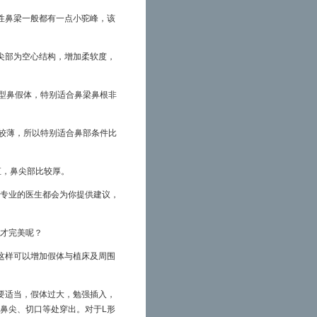
性鼻梁一般都有一点小驼峰，该
尖部为空心结构，增加柔软度，
型鼻假体，特别适合鼻梁鼻根非
较薄，所以特别适合鼻部条件比
，鼻尖部比较厚。
专业的医生都会为你提供建议，
才完美呢？
这样可以增加假体与植床及周围
要适当，假体过大，勉强插入，
鼻尖、切口等处穿出。对于L形