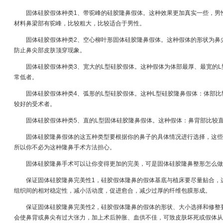
固体硅胶假体种类1、带驼峰的硅胶隆鼻假体。这种效果更加真实一些，男
材料鼻梁部有驼峰，比较粗大，比较适合于男性。
固体硅胶假体种类2、空心柳叶形固体硅胶隆鼻假体。这种假体的形状为鼻
防止鼻尖部皮肤顶穿现象。
固体硅胶假体种类3、宽大的L型硅胶假体。这种假体为体部最厚、最宽的L
常低者。
固体硅胶假体种类4、弧形的L型硅胶假体。这种L型硅胶隆鼻假体：体部比
较好的受术者。
固体硅胶假体种类5、直的L型固体硅胶隆鼻假体。这种假体：鼻背部比较直
固体硅胶隆鼻假体的这五种类型要根据你的鼻子的具体情况进行选择，这些
所以你不必为这种隆鼻手术方法担心。
固体硅胶隆鼻手术可以让你变得更加的完美，可是固体硅胶隆鼻整形怎么做
保证固体硅胶隆鼻完美性1，硅胶假体隆鼻的假体基底与植床要尽量贴合，
组织间的相对稳定性，减小活动度，促进愈合，减少过厚的纤维包膜形成。
保证固体硅胶隆鼻完美性2，硅胶假体隆鼻的假体的形状、大小选择和修整
会使鼻背或鼻尖有过大张力，加上术后肿胀、血供不佳，可致皮肤坏死或假体从