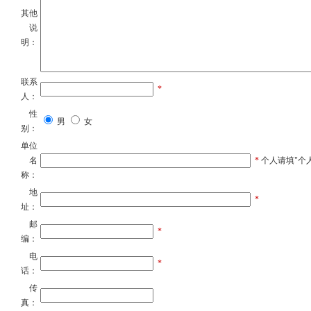
其他
说
明：
联系
*
人：
性
男
女
别：
单位
名
*
个人请填"个
称：
地
*
址：
邮
*
编：
电
*
话：
传
真：