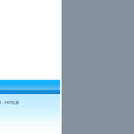
胶
-
SMT红胶