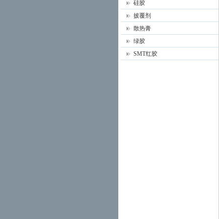
硅胶
披覆剂
散热膏
绿胶
SMT红胶