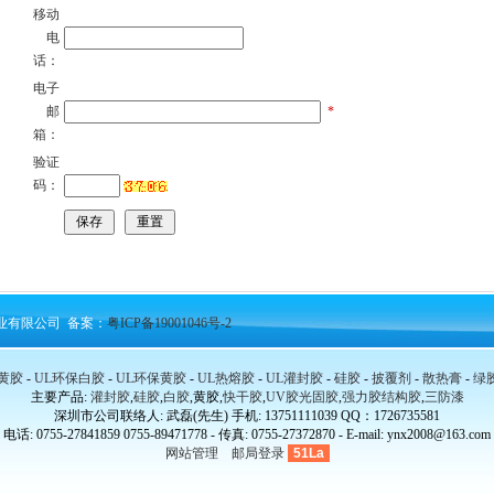
移动
电
话：
电子
邮
*
箱：
验证
码：
新实业有限公司 备案：
粤ICP备19001046号-2
黄胶
-
UL环保白胶
-
UL环保黄胶
-
UL热熔胶
-
UL灌封胶
-
硅胶
-
披覆剂
-
散热膏
-
绿
主要产品:
灌封胶
,
硅胶
,
白胶
,黄胶,
快干胶
,
UV胶光固胶
,
强力胶结构胶
,
三防漆
深圳市公司联络人: 武磊(先生) 手机: 13751111039 QQ：1726735581
电话: 0755-27841859 0755-89471778 - 传真: 0755-27372870 - E-mail: ynx2008@163.com
网站管理
邮局登录
51La