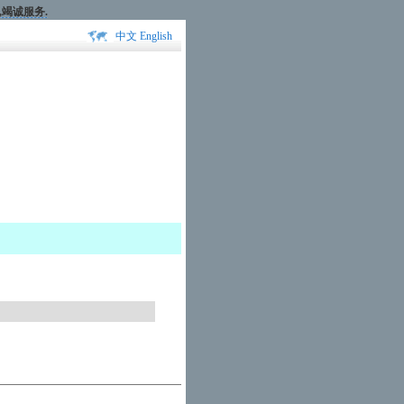
,竭诚服务.
中文
English