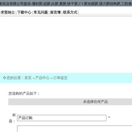
新实业有限公司提供:
灌封胶
,
硅胶
,
白胶
,黄胶,
快干胶
,
UV胶光固胶
,
强力胶结构胶
,
三防漆
求贤纳士
|
下载中心
|
常见问题
|
留言簿
|
联系方式
|
您的位置：
首页
产品中心
订单提交
您选购的产品如下：
未选择任何产品
标
*
题：