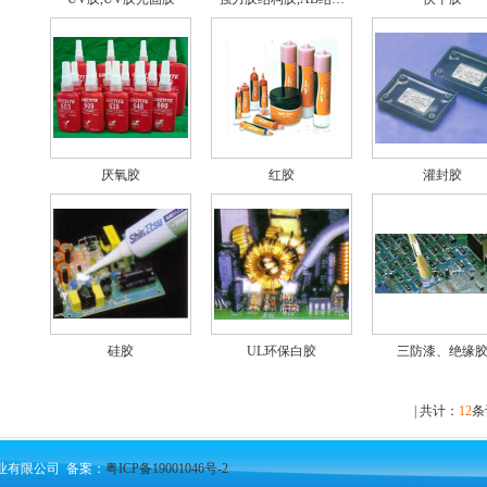
厌氧胶
红胶
灌封胶
硅胶
UL环保白胶
三防漆、绝缘
| 共计：
12
条
新实业有限公司 备案：
粤ICP备19001046号-2