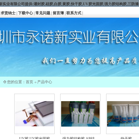
新实业有限公司提供:
灌封胶
,
硅胶
,
白胶
,黄胶,
快干胶
,
UV胶光固胶
,
强力胶结构胶
,
三防漆
求贤纳士
|
下载中心
|
常见问题
|
留言簿
|
联系方式
|
您的位置：
首页
产品中心
UV胶,UV胶光固胶
强力胶结构胶,AB结…
快干胶