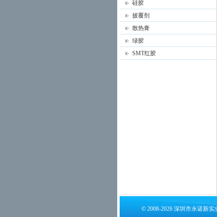
硅胶
披覆剂
散热膏
绿胶
SMT红胶
© 2008-2026 深圳市永诺