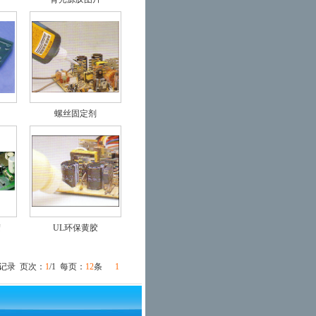
螺丝固定剂
胶
UL环保黄胶
记录 页次：
1
/1 每页：
12
条
1